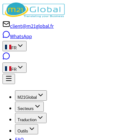
client@m21global.fr
WhatsApp
FR
FR
M21Global
Secteurs
Traduction
Outils
FAQ