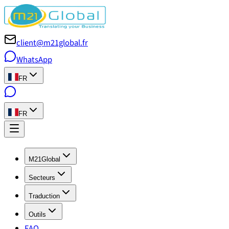
client@m21global.fr
WhatsApp
FR
FR
M21Global
Secteurs
Traduction
Outils
FAQ