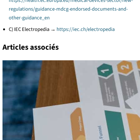
https://health.ec.europa.eu/medical-devices-sector/new-
regulations/guidance-mdcg-endorsed-documents-and-
other-guidance_en
C) IEC Electropedia →
https://iec.ch/electropedia
Articles associés