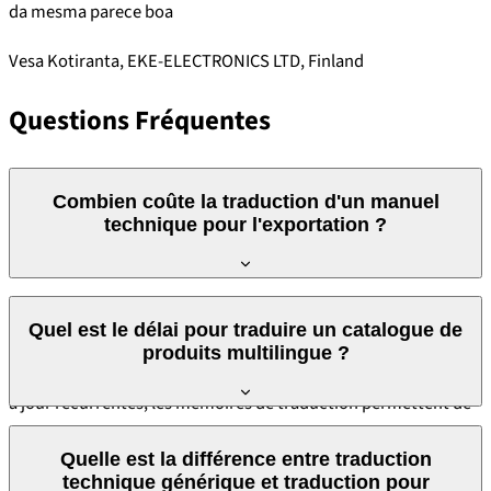
da mesma parece boa
Vesa Kotiranta, EKE-ELECTRONICS LTD, Finland
Questions Fréquentes
Combien coûte la traduction d'un manuel
technique pour l'exportation ?
Le coût de traduction d'un manuel technique dépend du
Quel est le délai pour traduire un catalogue de
volume de mots, de la complexité technique du contenu et de
produits multilingue ?
la paire de langues souhaitée. Pour les manuels avec des mises
à jour récurrentes, les mémoires de traduction permettent de
réutiliser les segments déjà traduits dans les versions
Le délai dépend du nombre de pages ou de mots du catalogue
Quelle est la différence entre traduction
antérieures, ce qui réduit de manière significative
et de la quantité de langues requises. Pour les lancements
technique générique et traduction pour