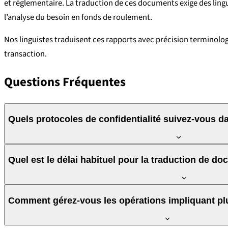
et réglementaire. La traduction de ces documents exige des lingu
l’analyse du besoin en fonds de roulement.
Nos linguistes traduisent ces rapports avec précision terminolog
transaction.
Questions Fréquentes
Quels protocoles de confidentialité suivez-vous d
Chaque opération dispose d’un protocole de confidentialité dédié
Quel est le délai habituel pour la traduction de d
chiffrés, les accès sont restreints et traçables, et les données 
séparés pour chaque partie.
Cela dépend du volume et de la complexité de la documentation. À
Comment gérez-vous les opérations impliquant plu
délais plus courts, nous renforçons l’équipe dédiée à l’opération.