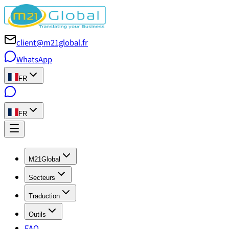
client@m21global.fr
WhatsApp
FR
FR
M21Global
Secteurs
Traduction
Outils
FAQ