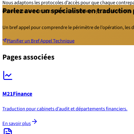
Nous adaptons les protocoles d’accès pour que chaque contreparti
Parlez avec un spécialiste en traduction
documentation des autres lots. Le chef de projet coordonne les 
Un bref appel pour comprendre le périmètre de l’opération, les d
Planifier un Bref Appel Technique
Pages associées
M21Finance
Traduction pour cabinets d’audit et départements financiers.
En savoir plus