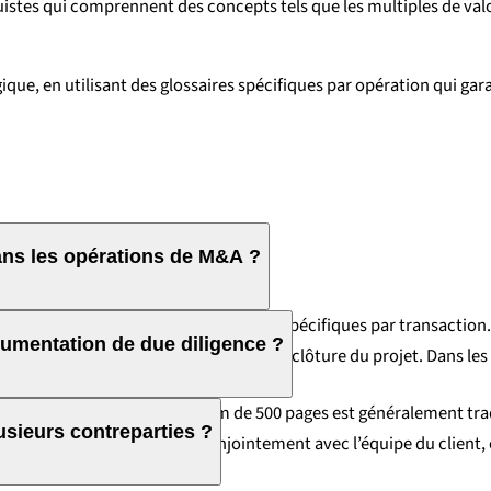
istes qui comprennent des concepts tels que les multiples de valor
ique, en utilisant des glossaires spécifiques par opération qui ga
ans les opérations de M&A ?
. Tous les linguistes signent des NDA spécifiques par transaction.
ocumentation de due diligence ?
sont supprimées de nos systèmes après la clôture du projet. Dans l
 titre indicatif : un data room de 500 pages est généralement trad
sieurs contreparties ?
 La planification s’effectue conjointement avec l’équipe du client,