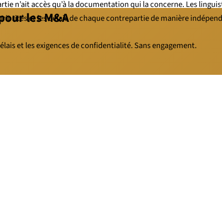
e n’ait accès qu’à la documentation qui la concerne. Les linguist
 pour les M&A
priorités et les délais de chaque contrepartie de manière indépen
élais et les exigences de confidentialité. Sans engagement.