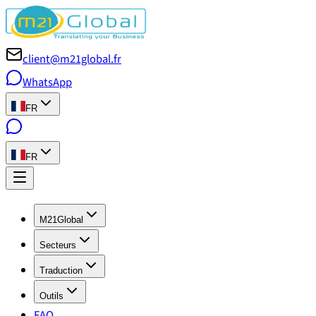
client@m21global.fr
WhatsApp
FR
FR
M21Global
Secteurs
Traduction
Outils
FAQ