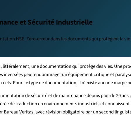
ance et Sécurité Industrielle
ation HSE. Zéro-erreur dans les documents qui protègent la vie d
t, littéralement, une documentation qui protège des vies. Une pro
s inversées peut endommager un équipement critique et paralyser
els. Pour ce type de documentation, il n'existe aucune marge pour
cumentation de sécurité et de maintenance depuis plus de 20 ans po
érée de traduction en environnements industriels et connaissent l
r Bureau Veritas, avec révision obligatoire par un second linguis