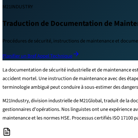
M21INDUSTRY
Traduction de Documentation de Mainten
Procédures de sécurité, instructions de maintenance et document
Planifier un Bref Appel Technique
La documentation de sécurité industrielle et de maintenance es
accident mortel. Une instruction de maintenance avec des étape
terminologie ambiguë peut conduire à sous-estimer des dangers ré
M21Industry, division industrielle de M21Global, traduit de la do
gestionnaires d'opérations. Nos linguistes ont une expérience av
maintenance et les normes HSE. Processus certifiés ISO 17100 pa