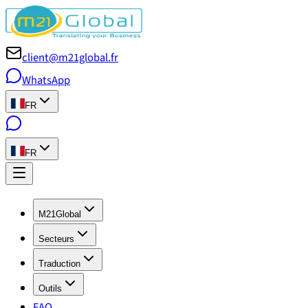
client@m21global.fr
WhatsApp
FR
FR
M21Global
Secteurs
Traduction
Outils
FAQ