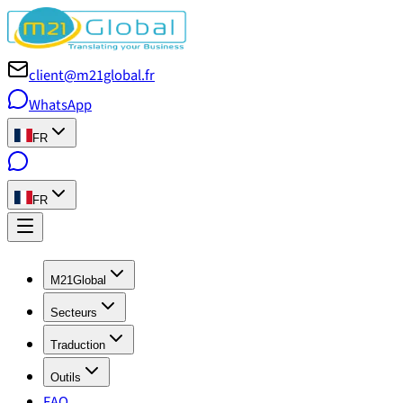
client@m21global.fr
WhatsApp
FR
FR
M21Global
Secteurs
Traduction
Outils
FAQ