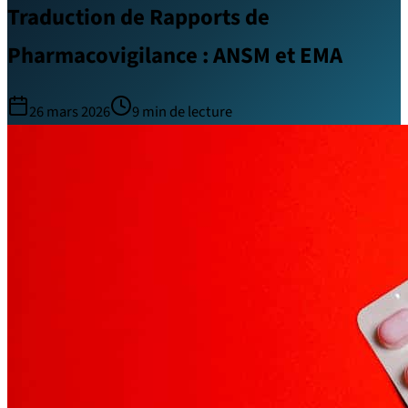
Traduction de Rapports de
Pharmacovigilance : ANSM et EMA
26 mars 2026
9
min de lecture