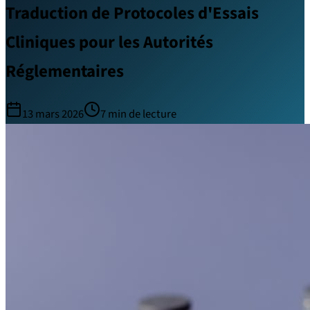
Traduction de Protocoles d'Essais
Cliniques pour les Autorités
Réglementaires
13 mars 2026
7
min de lecture