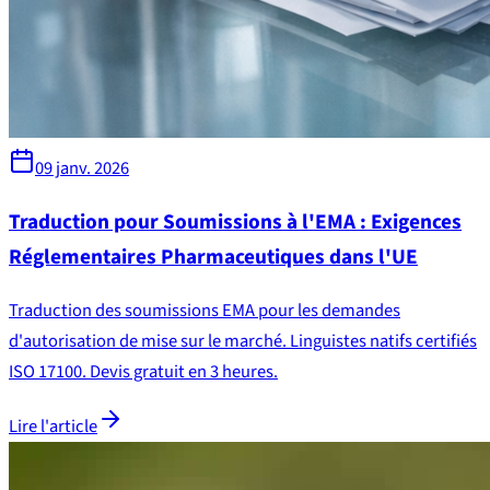
09 janv. 2026
Traduction pour Soumissions à l'EMA : Exigences
Réglementaires Pharmaceutiques dans l'UE
Traduction des soumissions EMA pour les demandes
d'autorisation de mise sur le marché. Linguistes natifs certifiés
ISO 17100. Devis gratuit en 3 heures.
Lire l'article