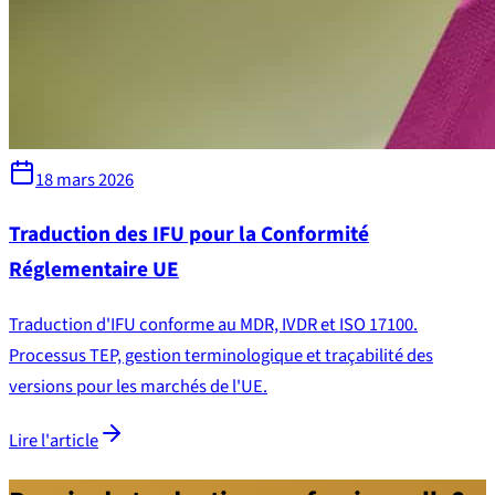
18 mars 2026
Traduction des IFU pour la Conformité
Réglementaire UE
Traduction d'IFU conforme au MDR, IVDR et ISO 17100.
Processus TEP, gestion terminologique et traçabilité des
versions pour les marchés de l'UE.
Lire l'article