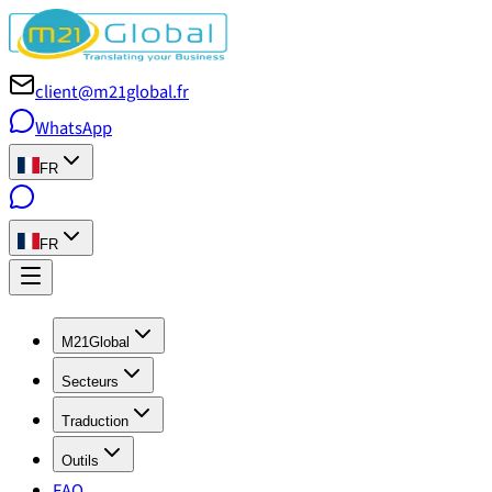
client@m21global.fr
WhatsApp
FR
FR
M21Global
Secteurs
Traduction
Outils
FAQ