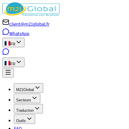
client@m21global.fr
WhatsApp
FR
FR
M21Global
Secteurs
Traduction
Outils
FAQ