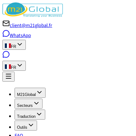
client@m21global.fr
WhatsApp
FR
FR
M21Global
Secteurs
Traduction
Outils
FAQ