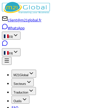
client@m21global.fr
WhatsApp
FR
FR
M21Global
Secteurs
Traduction
Outils
FAQ