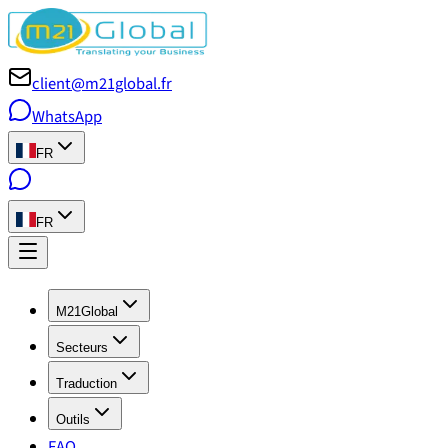
client@m21global.fr
WhatsApp
FR
FR
M21Global
Secteurs
Traduction
Outils
FAQ