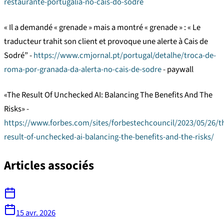
restaurante-portugalia-no-cais-do-sodre
« Il a demandé « grenade » mais a montré « grenade » : « Le
traducteur trahit son client et provoque une alerte à Cais de
Sodré” -
https://www.cmjornal.pt/portugal/detalhe/troca-de-
roma-por-granada-da-alerta-no-cais-de-sodre
- paywall
«The Result Of Unchecked AI: Balancing The Benefits And The
Risks» -
https://www.forbes.com/sites/forbestechcouncil/2023/05/26/t
result-of-unchecked-ai-balancing-the-benefits-and-the-risks/
Articles associés
15 avr. 2026