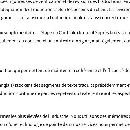
s rigoureuses de vérification et de révision des traductions, en a
l'adéquation des traductions selon les besoins du client. La révisi
garantissant ainsi que la traduction finale est aussi correcte que 
x supplémentaire : l'étape du Contrôle de qualité après la révisio
 seulement au contenu et au contexte d'origine, mais également aux 
raduction qui permettent de maintenir la cohérence et l'efficacité de
 anglais) stockent des segments de texte traduits précédemment et 
traduction continue de parties répétées du texte, entre autres aspe
s les plus élevées de l'industrie. Nous utilisons des mémoires de t
ration d'une technologie de pointe dans nos services nous permet de 