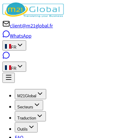
client@m21global.fr
WhatsApp
FR
FR
M21Global
Secteurs
Traduction
Outils
FAQ