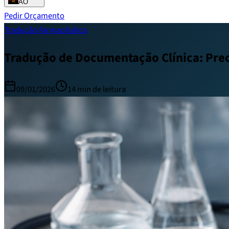
AO
Pedir Orçamento
Tradução Farmacêutica
Tradução de Documentação Clínica: Prec
09/01/2026
14
min de leitura