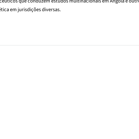
macêuticos que conduzem estudos multinacionais em Angola e ou
tica em jurisdições diversas.