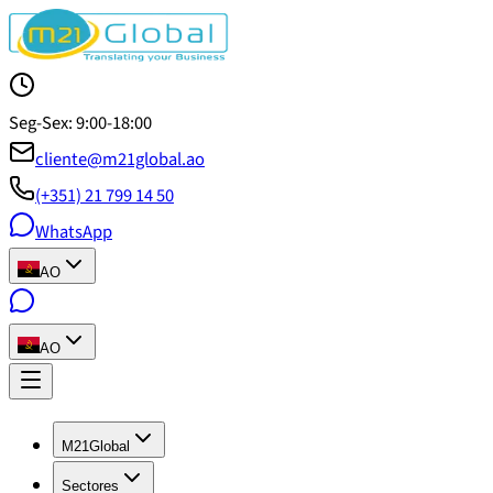
Seg-Sex: 9:00-18:00
cliente@m21global.ao
(+351) 21 799 14 50
WhatsApp
AO
AO
M21Global
Sectores