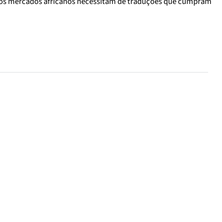
tros mercados africanos necessitam de traduções que cumpram