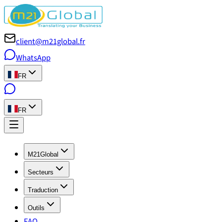
client@m21global.fr
WhatsApp
FR
FR
M21Global
Secteurs
Traduction
Outils
FAQ