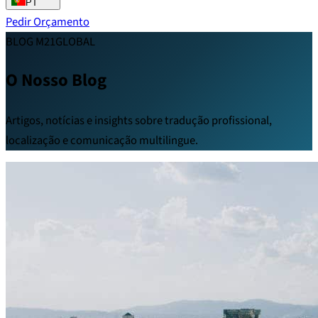
PT
Pedir Orçamento
BLOG M21GLOBAL
O Nosso Blog
Artigos, notícias e insights sobre tradução profissional,
localização e comunicação multilingue.