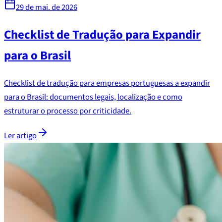
29 de mai. de 2026
Checklist de Tradução para Expandir
para o Brasil
Checklist de tradução para empresas portuguesas a expandir
para o Brasil: documentos legais, localização e como
estruturar o processo por criticidade.
Ler artigo