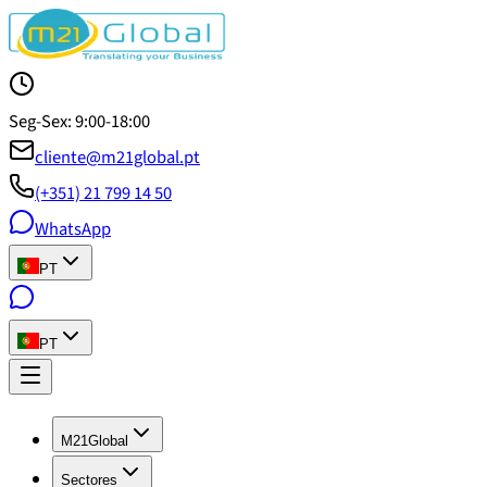
Seg-Sex: 9:00-18:00
cliente@m21global.pt
(+351) 21 799 14 50
WhatsApp
PT
PT
M21Global
Sectores