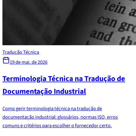
Tradução Técnica
19 de mai. de 2026
Terminologia Técnica na Tradução de
Documentação Industrial
Como gerir terminologia técnica na tradução de
documentação industrial: glossários, normas ISO, erros
comuns e critérios para escolher o fornecedor certo.