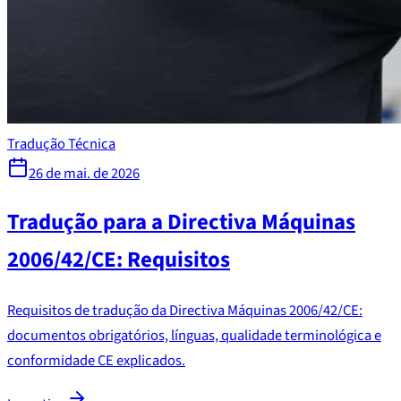
Tradução Técnica
26 de mai. de 2026
Tradução para a Directiva Máquinas
2006/42/CE: Requisitos
Requisitos de tradução da Directiva Máquinas 2006/42/CE:
documentos obrigatórios, línguas, qualidade terminológica e
conformidade CE explicados.