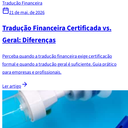
Tradução Financeira
21 de mai. de 2026
Tradução Financeira Certificada vs.
Geral: Diferenças
Perceba quando a tradução financeira exige certificação
formal e quando a tradução geral é suficiente. Guia prático
para empresas e profissionais.
Ler artigo