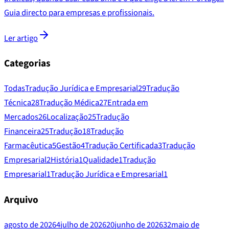
Guia directo para empresas e profissionais.
Ler artigo
Categorias
Todas
Tradução Jurídica e Empresarial
29
Tradução
Técnica
28
Tradução Médica
27
Entrada em
Mercados
26
Localização
25
Tradução
Financeira
25
Tradução
18
Tradução
Farmacêutica
5
Gestão
4
Tradução Certificada
3
Tradução
Empresarial
2
História
1
Qualidade
1
Tradução
Empresarial
1
Tradução Jurídica e Empresarial
1
Arquivo
agosto de 2026
4
julho de 2026
20
junho de 2026
32
maio de