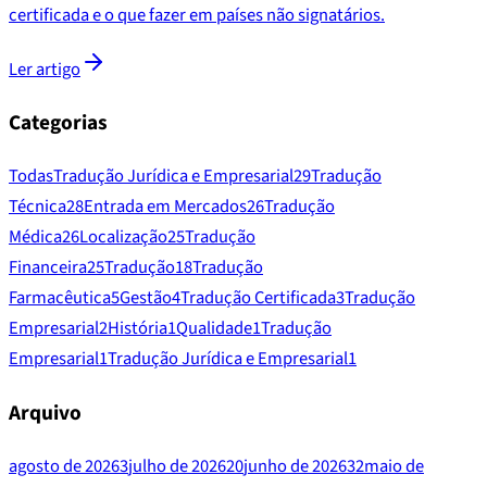
certificada e o que fazer em países não signatários.
Ler artigo
Categorias
Todas
Tradução Jurídica e Empresarial
29
Tradução
Técnica
28
Entrada em Mercados
26
Tradução
Médica
26
Localização
25
Tradução
Financeira
25
Tradução
18
Tradução
Farmacêutica
5
Gestão
4
Tradução Certificada
3
Tradução
Empresarial
2
História
1
Qualidade
1
Tradução
Empresarial
1
Tradução Jurídica e Empresarial
1
Arquivo
agosto de 2026
3
julho de 2026
20
junho de 2026
32
maio de