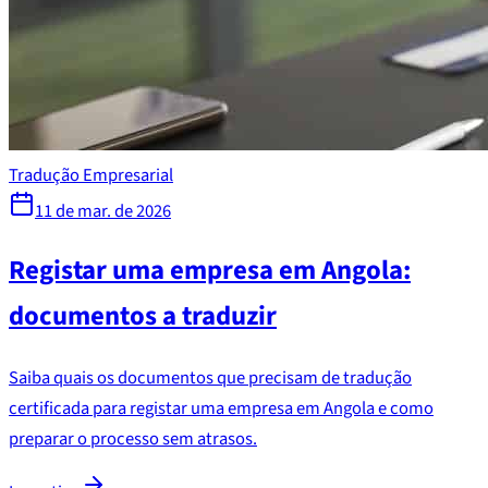
Tradução Empresarial
11 de mar. de 2026
Registar uma empresa em Angola:
documentos a traduzir
Saiba quais os documentos que precisam de tradução
certificada para registar uma empresa em Angola e como
preparar o processo sem atrasos.