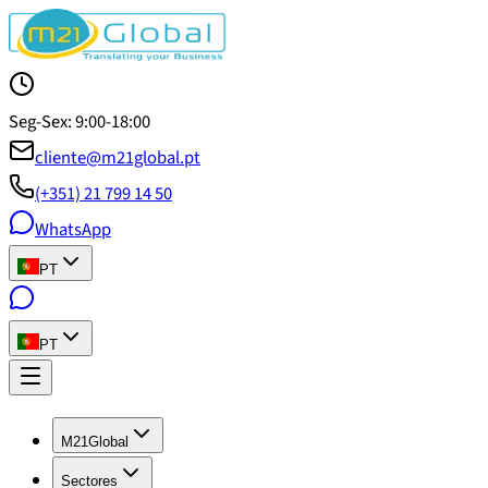
Seg-Sex: 9:00-18:00
cliente@m21global.pt
(+351) 21 799 14 50
WhatsApp
PT
PT
M21Global
Sectores