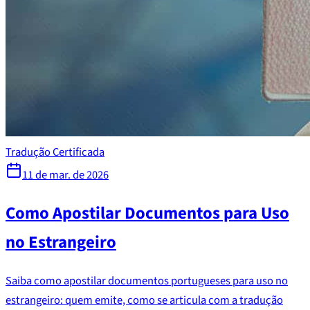
Tradução Certificada
11 de mar. de 2026
Como Apostilar Documentos para Uso
no Estrangeiro
Saiba como apostilar documentos portugueses para uso no
estrangeiro: quem emite, como se articula com a tradução