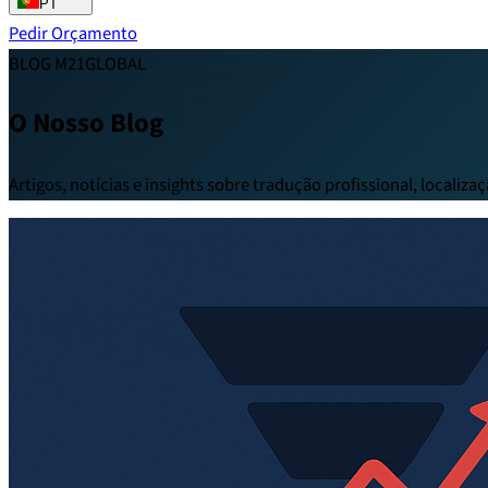
PT
Pedir Orçamento
BLOG M21GLOBAL
O Nosso Blog
Artigos, notícias e insights sobre tradução profissional, localiz