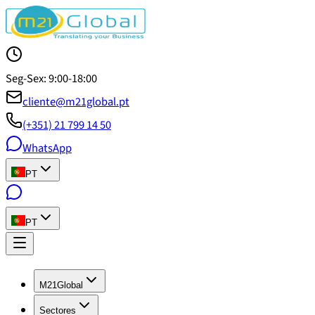
Seg-Sex: 9:00-18:00
cliente@m21global.pt
(+351) 21 799 14 50
WhatsApp
PT
PT
M21Global
Sectores