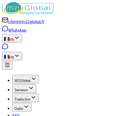
client@m21global.fr
WhatsApp
FR
FR
M21Global
Secteurs
Traduction
Outils
FAQ