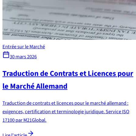
Entrée sur le Marché
30 mars 2026
Traduction de Contrats et Licences pour
le Marché Allemand
Traduction de contrats et licences pour le marché allemand :
exigences, certification et terminologie juridique. Service ISO
17100 par M21Global.
Lire l'article