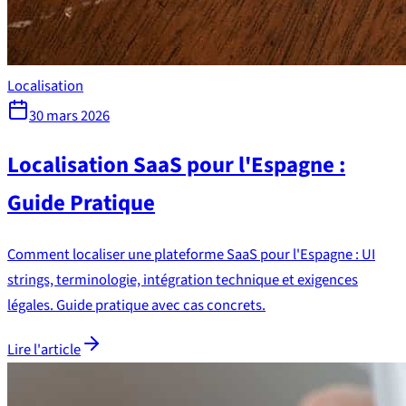
Localisation
30 mars 2026
Localisation SaaS pour l'Espagne :
Guide Pratique
Comment localiser une plateforme SaaS pour l'Espagne : UI
strings, terminologie, intégration technique et exigences
légales. Guide pratique avec cas concrets.
Lire l'article