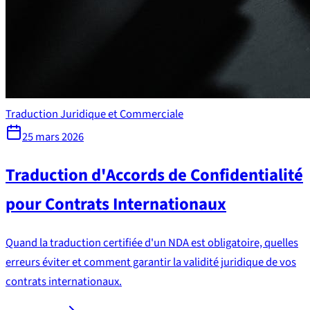
Traduction Juridique et Commerciale
25 mars 2026
Traduction d'Accords de Confidentialité
pour Contrats Internationaux
Quand la traduction certifiée d'un NDA est obligatoire, quelles
erreurs éviter et comment garantir la validité juridique de vos
contrats internationaux.