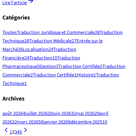
Lire l'article
Catégories
Toutes
Traduction Juridique et Commerciale
28
Traduction
Technique
28
Traduction Médicale
27
Entrée sur le
Marché
26
Localisation
24
Traduction
Financière
24
Traduction
10
Traduction
Pharmaceutique
5
Gestion
3
Traduction Certifiée
2
Traduction
Commerciale
2
Traduction Certifiée
1
Histoire
1
Traduction
Technique
1
Archives
août 2026
4
juillet 2026
20
juin 2026
32
mai 2026
29
avril
2026
32
mars 2026
50
janvier 2026
9
décembre 2025
10
1
2
3
4
5