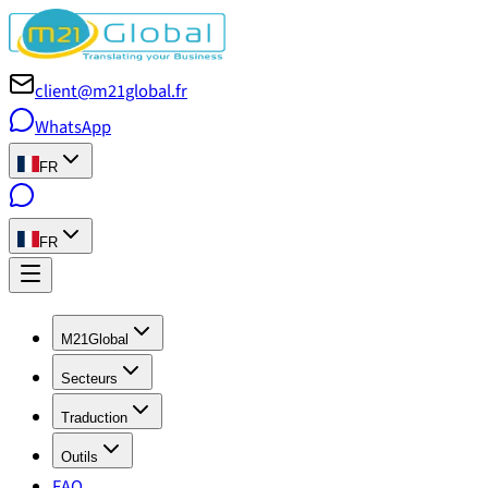
client@m21global.fr
WhatsApp
FR
FR
M21Global
Secteurs
Traduction
Outils
FAQ