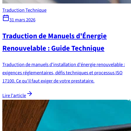
Traduction Technique
31 mars 2026
Traduction de Manuels d'Énergie
Renouvelable : Guide Technique
Traduction de manuels d'installation d'énergie renouvelable :
exigences réglementaires, défis techniques et processus ISO
17100. Ce qu'il faut exiger de votre prestataire.
Lire l'article