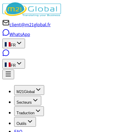
client@m21global.fr
WhatsApp
FR
FR
M21Global
Secteurs
Traduction
Outils
FAQ