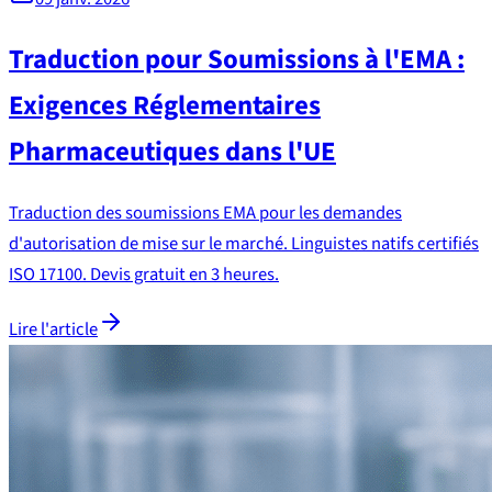
Traduction pour Soumissions à l'EMA :
Exigences Réglementaires
Pharmaceutiques dans l'UE
Traduction des soumissions EMA pour les demandes
d'autorisation de mise sur le marché. Linguistes natifs certifiés
ISO 17100. Devis gratuit en 3 heures.
Lire l'article