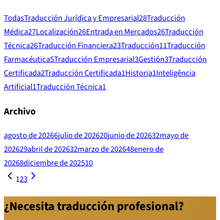
Todas
Traducción Jurídica y Empresarial
28
Traducción
Médica
27
Localización
26
Entrada en Mercados
26
Traducción
Técnica
26
Traducción Financiera
23
Traducción
11
Traducción
Farmacéutica
5
Traducción Empresarial
3
Gestión
3
Traducción
Certificada
2
Traducción Certificada
1
Historia
1
Inteligência
Artificial
1
Traducción Técnica
1
Archivo
agosto de 2026
6
julio de 2026
20
junio de 2026
32
mayo de
2026
29
abril de 2026
32
marzo de 2026
48
enero de
2026
8
diciembre de 2025
10
1
2
3
¿Necesita traducción profesional?