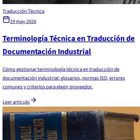
Traducción Técnica
19 may 2026
Terminología Técnica en Traducción de
Documentación Industrial
Cómo gestionar terminología técnica en traducción de
documentación industrial: glosarios, normas ISO, errores
comunes y criterios para elegir proveedor.
Leer artículo