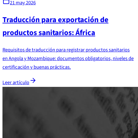
21 may 2026
Traducción para exportación de
productos sanitarios: África
Requisitos de traducción para registrar productos sanitarios
en Angola y Mozambique: documentos obligatorios, niveles de
certificación y buenas prácticas.
Leer artículo