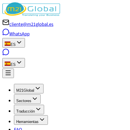
cliente@m21global.es
WhatsApp
ES
ES
M21Global
Sectores
Traducción
Herramientas
FAQ