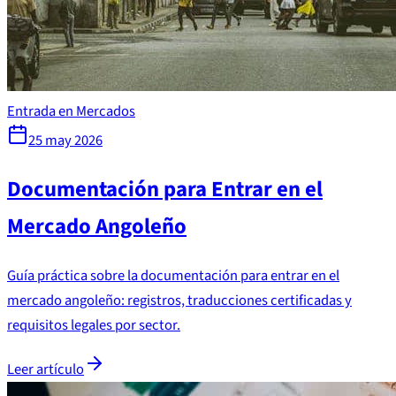
Entrada en Mercados
25 may 2026
Documentación para Entrar en el
Mercado Angoleño
Guía práctica sobre la documentación para entrar en el
mercado angoleño: registros, traducciones certificadas y
requisitos legales por sector.
Leer artículo