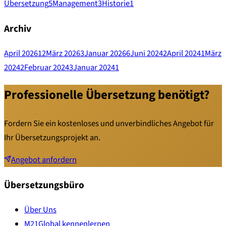
Übersetzung
5
Management
3
Historie
1
Archiv
April 2026
12
März 2026
3
Januar 2026
6
Juni 2024
2
April 2024
1
März
2024
2
Februar 2024
3
Januar 2024
1
Professionelle Übersetzung benötigt?
Fordern Sie ein kostenloses und unverbindliches Angebot für
Ihr Übersetzungsprojekt an.
Angebot anfordern
Übersetzungsbüro
Über Uns
M21Global kennenlernen