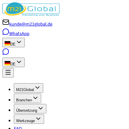
kunde@m21global.de
WhatsApp
DE
DE
M21Global
Branchen
Übersetzung
Werkzeuge
FAQ