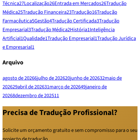
Técnica
27
Localização
26
Entrada em Mercados
26
Tradução
Médica
25
Tradução Financeira
23
Tradução
16
Tradução
Farmacêutica
5
Gestão
4
Tradução Certificada
3
Tradução
Empresarial
3
Tradução Médica
2
História
1
Inteligência
Artificial
1
Qualidade
1
Tradução Empresarial
1
Tradução Jurídica
e Empresarial
1
Arquivo
agosto de 2026
6
julho de 2026
20
junho de 2026
32
maio de
2026
29
abril de 2026
31
março de 2026
49
janeiro de
2026
8
dezembro de 2025
11
Precisa de Tradução Profissional?
Solicite um orçamento gratuito e sem compromisso para o seu
projecto de tradução.