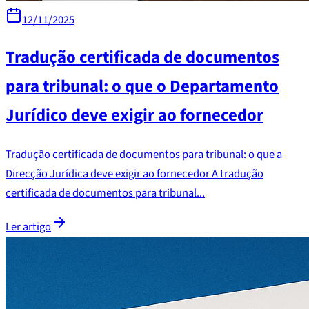
12/11/2025
Tradução certificada de documentos
para tribunal: o que o Departamento
Jurídico deve exigir ao fornecedor
Tradução certificada de documentos para tribunal: o que a
Direcção Jurídica deve exigir ao fornecedor A tradução
certificada de documentos para tribunal...
Ler artigo