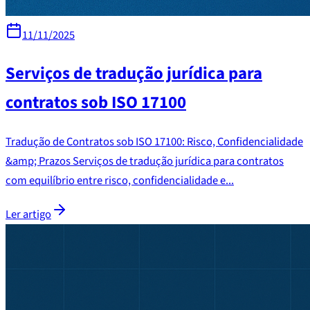
11/11/2025
Serviços de tradução jurídica para
contratos sob ISO 17100
Tradução de Contratos sob ISO 17100: Risco, Confidencialidade
&amp; Prazos Serviços de tradução jurídica para contratos
com equilíbrio entre risco, confidencialidade e...
Ler artigo