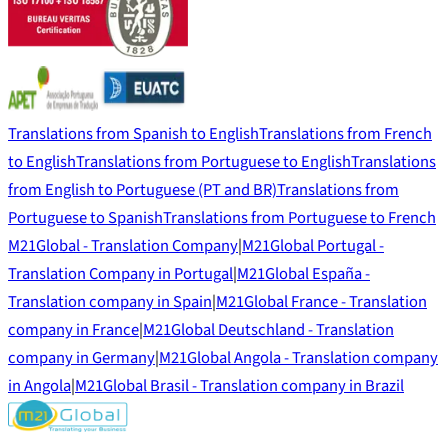
Translations from Spanish to English
Translations from French
to English
Translations from Portuguese to English
Translations
from English to Portuguese (PT and BR)
Translations from
Portuguese to Spanish
Translations from Portuguese to French
M21Global - Translation Company
|
M21Global Portugal -
Translation Company in Portugal
|
M21Global España -
Translation company in Spain
|
M21Global France - Translation
company in France
|
M21Global Deutschland - Translation
company in Germany
|
M21Global Angola - Translation company
in Angola
|
M21Global Brasil - Translation company in Brazil