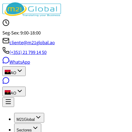
Seg-Sex: 9:00-18:00
cliente@m21global.ao
(+351) 21 799 14 50
WhatsApp
AO
AO
M21Global
Sectores