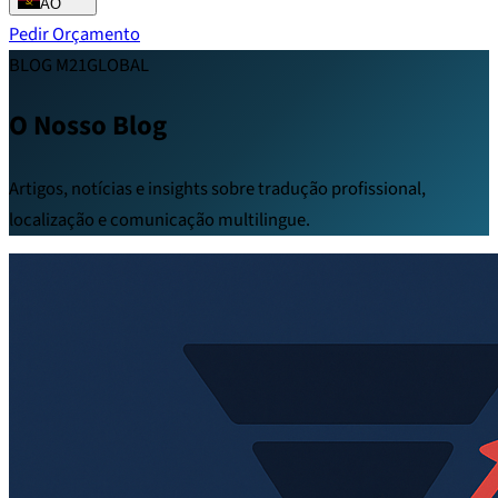
AO
Pedir Orçamento
BLOG M21GLOBAL
O Nosso Blog
Artigos, notícias e insights sobre tradução profissional,
localização e comunicação multilingue.