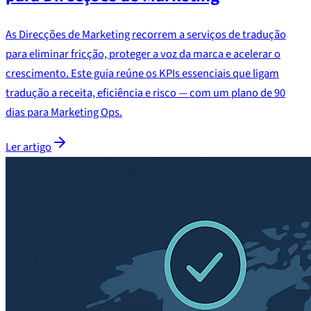
As Direcções de Marketing recorrem a serviços de tradução
para eliminar fricção, proteger a voz da marca e acelerar o
crescimento. Este guia reúne os KPIs essenciais que ligam
tradução a receita, eficiência e risco — com um plano de 90
dias para Marketing Ops.
Ler artigo