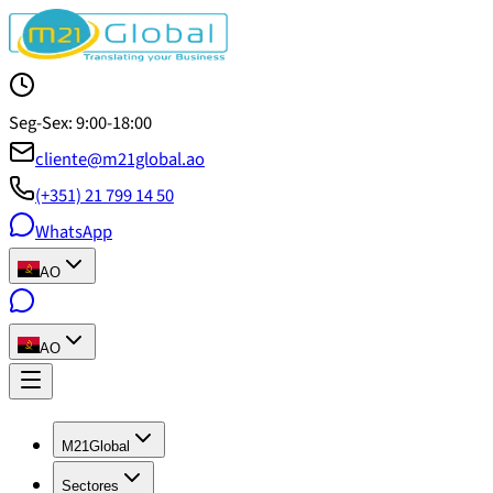
Seg-Sex: 9:00-18:00
cliente@m21global.ao
(+351) 21 799 14 50
WhatsApp
AO
AO
M21Global
Sectores