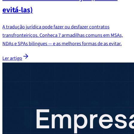
evitá-las)
A tradução jurídica pode fazer ou desfazer contratos
transfronteiriços. Conheça 7 armadilhas comuns em MSAs,
NDAs e SPAs bilingues — e as melhores formas de as evitar.
Ler artigo